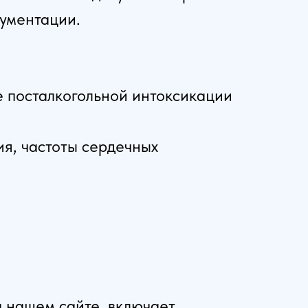
кументации.
е посталкогольной интоксикации
я, частоты сердечных
а нашем сайте, включает