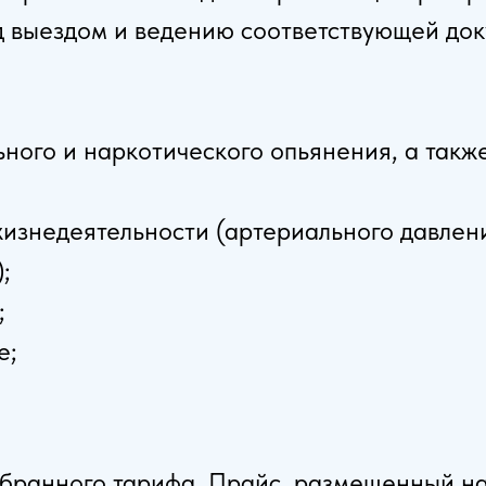
д выездом и ведению соответствующей до
ьного и наркотического опьянения, а такж
изнедеятельности (артериального давлени
;
;
е;
выбранного тарифа. Прайс, размещенный н