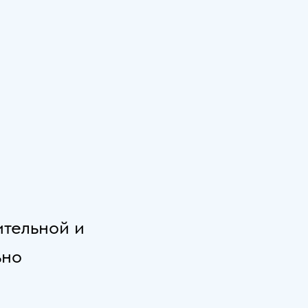
ительной и
ьно